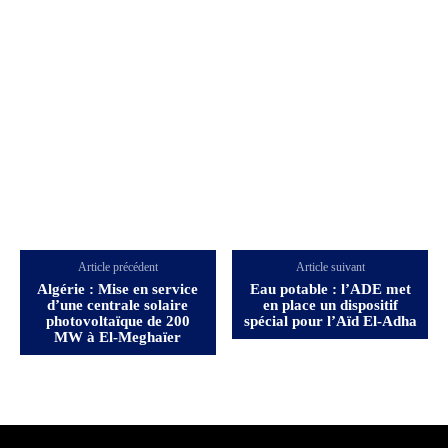
Article précédent
Article suivant
Algérie : Mise en service
Eau potable : l’ADE met
d’une centrale solaire
en place un dispositif
photovoltaïque de 200
spécial pour l’Aïd El-Adha
MW à El-Meghaïer