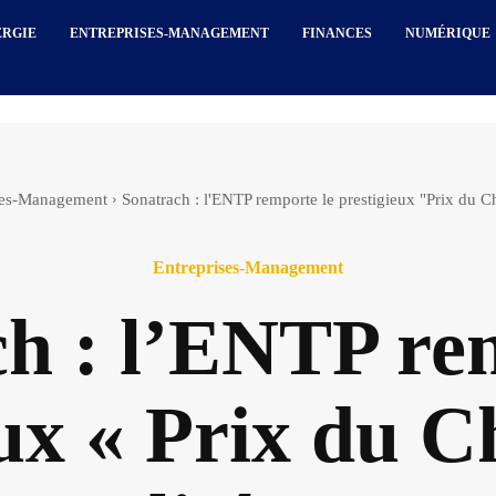
ERGIE
ENTREPRISES-MANAGEMENT
FINANCES
NUMÉRIQUE
ses-Management
Sonatrach : l'ENTP remporte le prestigieux "Prix du Ch
Entreprises-Management
h : l’ENTP re
ux « Prix du C