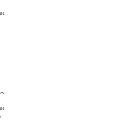
que
es
que
l