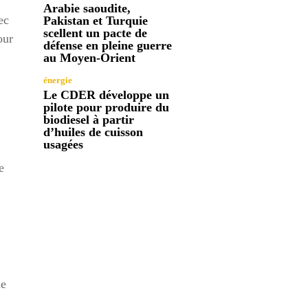
Arabie saoudite,
ec
Pakistan et Turquie
scellent un pacte de
our
défense en pleine guerre
au Moyen-Orient
énergie
Le CDER développe un
pilote pour produire du
biodiesel à partir
d’huiles de cuisson
usagées
e
ue