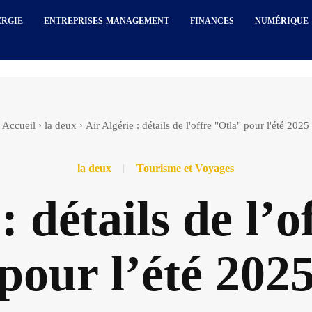
ERGIE
ENTREPRISES-MANAGEMENT
FINANCES
NUMÉRIQUE
Accueil
la deux
Air Algérie : détails de l'offre "Otla" pour l'été 2025
la deux
Tourisme et Voyages
: détails de l’o
pour l’été 202