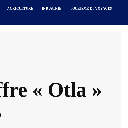
AGRICULTURE
INDUSTRIE
TOURISME ET VOYAGES
ffre « Otla »
5