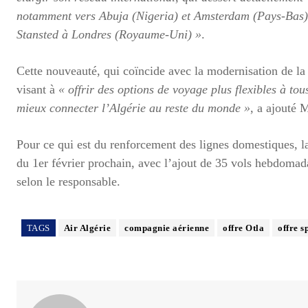
notamment vers Abuja (Nigeria) et Amsterdam (Pays-Bas), 
Stansted à Londres (Royaume-Uni) »
.
Cette nouveauté, qui coïncide avec la modernisation de la f
visant à
« offrir des options de voyage plus flexibles à to
mieux connecter l’Algérie au reste du monde »
, a ajouté
Pour ce qui est du renforcement des lignes domestiques, l
du 1er février prochain, avec l’ajout de 35 vols hebdomad
selon le responsable.
TAGS
Air Algérie
compagnie aérienne
offre Otla
offre 