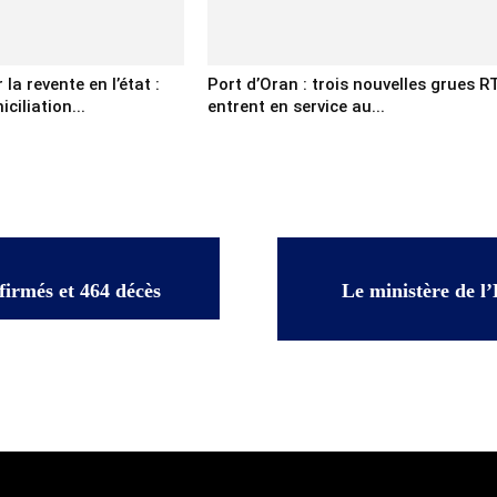
la revente en l’état :
Port d’Oran : trois nouvelles grues R
ciliation...
entrent en service au...
firmés et 464 décès
Le ministère de l’