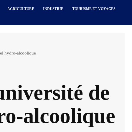
AGRICULTURE
INDUSTRIE
TOURISME ET VOYAGES
gel hydro-alcoolique
université de
ro-alcoolique