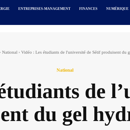
ERGIE
ENTREPRISES-MANAGEMENT
FINANCES
NUMÉRIQUE
National
Vidéo : Les étudiants de l'université de Sétif produisent du 
National
étudiants de l’
sent du gel hyd