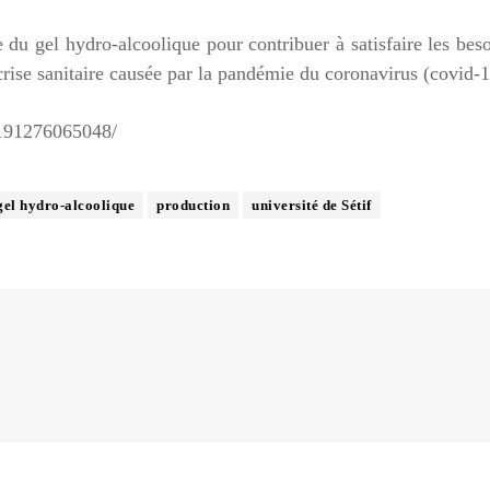
e du gel hydro-alcoolique pour contribuer à satisfaire les bes
crise sanitaire causée par la pandémie du coronavirus (covid-1
191276065048/
gel hydro-alcoolique
production
université de Sétif