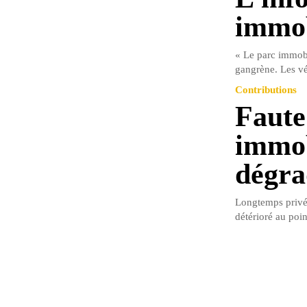
immob
« Le parc immobi
gangrène. Les vé
Contributions
Faute
immob
dégra
Longtemps privé 
détérioré au poi