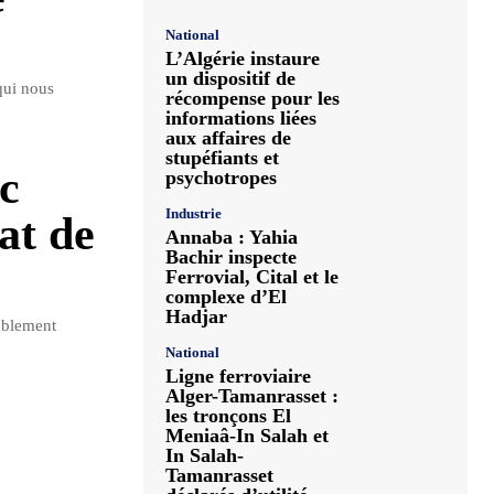
National
L’Algérie instaure
un dispositif de
qui nous
récompense pour les
informations liées
aux affaires de
stupéfiants et
c
psychotropes
Industrie
at de
Annaba : Yahia
Bachir inspecte
Ferrovial, Cital et le
complexe d’El
Hadjar
rablement
National
Ligne ferroviaire
Alger-Tamanrasset :
les tronçons El
Meniaâ-In Salah et
In Salah-
Tamanrasset