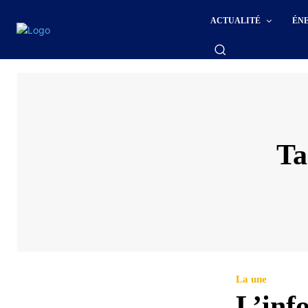
ACTUALITÉ
ÉN
Ta
La une
L’inf