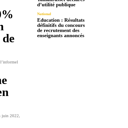
d’utilité publique
30%
National
Education : Résultats
n
définitifs du concours
de recrutement des
 de
enseignants annoncés
l’informel
me
en
 juin 2022,