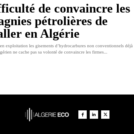
ficulté de convaincre les
gnies pétrolières de
aller en Algérie
 en exploitation les gisements d’hydrocarbures non conventionnels déjà r
érien ne cache pas sa volonté de convaincre les firmes...