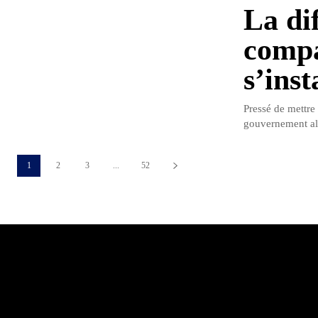
La dif
compa
s’inst
Pressé de mettre
gouvernement alg
1
2
3
...
52