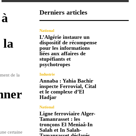
Derniers articles
 à
National
L’Algérie instaure un
 la
dispositif de récompense
pour les informations
liées aux affaires de
stupéfiants et
psychotropes
Industrie
ment de la
Annaba : Yahia Bachir
inspecte Ferrovial, Cital
onner
et le complexe d’El
Hadjar
National
Ligne ferroviaire Alger-
Tamanrasset : les
tronçons El Meniaâ-In
Salah et In Salah-
une certaine
Tamanrasset déclarés