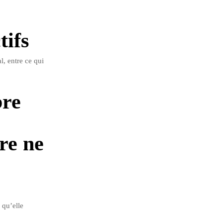
tifs
l, entre ce qui
bre
ire ne
 qu’elle