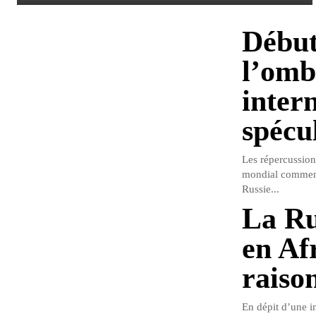
Début
l’omb
intern
spécu
Les répercussion
mondial commenc
Russie...
La Ru
en Af
raiso
En dépit d’une i