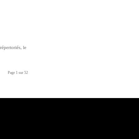
épertoriés, le
Page 1 sur 52