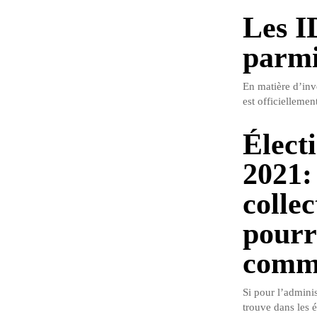
Les I
parmi 
En matière d’inv
est officiellemen
Élect
2021:
collec
pourr
comm
Si pour l’admini
trouve dans les é