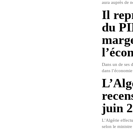
aura auprès de n
Il re
du PI
marge
l’éco
Dans un de ses d
dans l’économie 
L’Alg
recen
juin 
L’Algérie effect
selon le ministre 