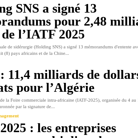
ng SNS a signé 13
andums pour 2,48 milli
s de l’IATF 2025
nale de sidérurgie (Holding SNS) a signé 13 mémorandums d'entente av
it (8) pays africains et de la Chine...
: 11,4 milliards de dollar
ats pour l’Algérie
de la Foire commerciale intra-africaine (IATF-2025), organisée du 4 au
uronnée par la signature de...
anagement
2025 : les entreprises