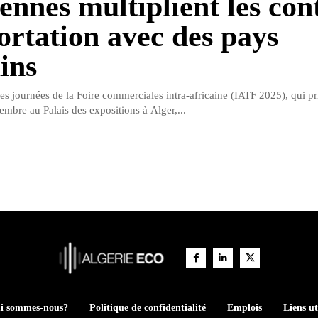
ennes multiplient les con
ortation avec des pays
ins
s journées de la Foire commerciales intra-africaine (IATF 2025), qui pri
embre au Palais des expositions à Alger,...
i sommes-nous?
Politique de confidentialité
Emplois
Liens ut