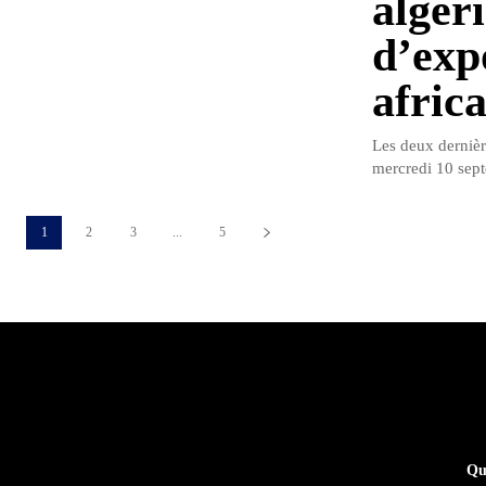
algéri
d’exp
africa
Les deux dernière
mercredi 10 sept
1
2
3
...
5
Qu