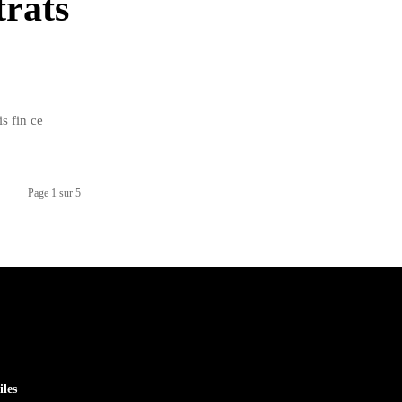
trats
s fin ce
Page 1 sur 5
iles