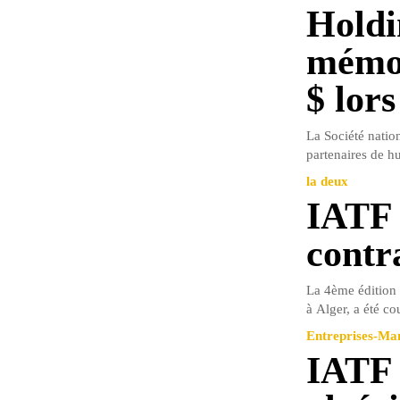
Holdi
mémor
$ lor
La Société natio
partenaires de hu
la deux
IATF 
contr
La 4ème édition 
à Alger, a été co
Entreprises-M
IATF 