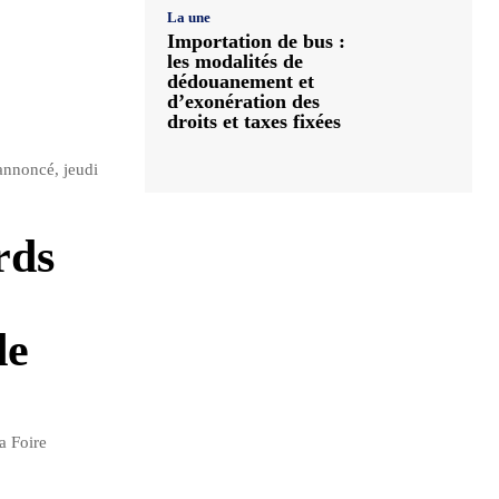
La une
Importation de bus :
les modalités de
dédouanement et
d’exonération des
droits et taxes fixées
annoncé, jeudi
rds
de
a Foire