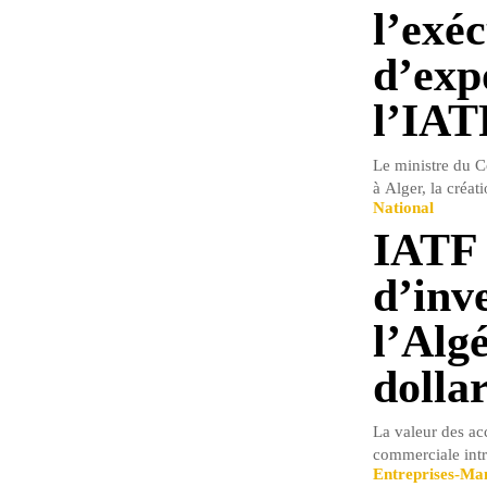
l’exé
d’exp
l’IAT
Le ministre du C
à Alger, la créat
National
IATF 
d’inv
l’Algé
dolla
La valeur des acc
commerciale intra
Entreprises-M