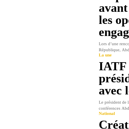
avant
les op
engag
Lors d’une renco
République, Abde
La une
IATF 
prési
avec 
Le président de 
conférences Abde
National
Créat