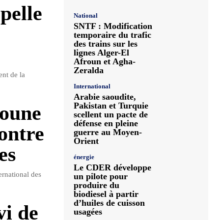
pelle
National
SNTF : Modification
temporaire du trafic
des trains sur les
lignes Alger-El
Afroun et Agha-
Zeralda
ent de la
International
Arabie saoudite,
Pakistan et Turquie
boune
scellent un pacte de
défense en pleine
ontre
guerre au Moyen-
Orient
es
énergie
Le CDER développe
ernational des
un pilote pour
produire du
biodiesel à partir
d’huiles de cuisson
vi de
usagées