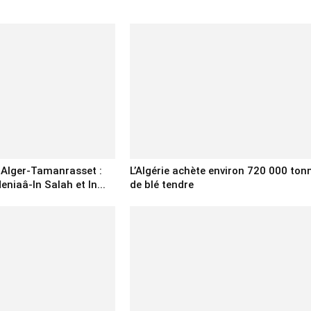
e Alger-Tamanrasset :
L’Algérie achète environ 720 000 ton
eniaâ-In Salah et In...
de blé tendre