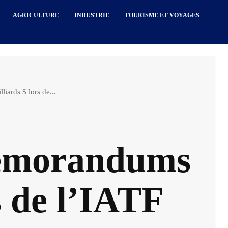
AGRICULTURE
INDUSTRIE
TOURISME ET VOYAGES
ards $ lors de...
mémorandums
s de l’IATF