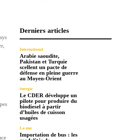
Derniers articles
ays
r,
International
Arabie saoudite,
Pakistan et Turquie
scellent un pacte de
défense en pleine guerre
au Moyen-Orient
énergie
Le CDER développe un
pilote pour produire du
upes
biodiesel à partir
d’huiles de cuisson
usagées
La une
Importation de bus : les
ace