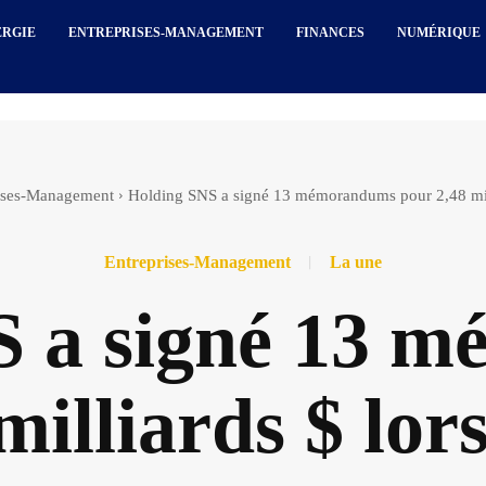
ERGIE
ENTREPRISES-MANAGEMENT
FINANCES
NUMÉRIQUE
ises-Management
Holding SNS a signé 13 mémorandums pour 2,48 milli
Entreprises-Management
La une
S a signé 13 
milliards $ lor