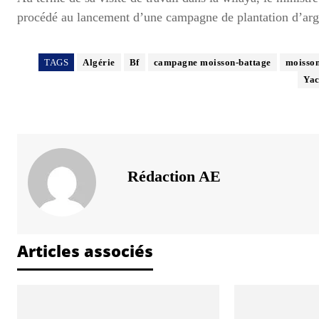
procédé au lancement d’une campagne de plantation d’arg
TAGS
Algérie
Bf
campagne moisson-battage
moisson
Yac
Rédaction AE
Articles associés