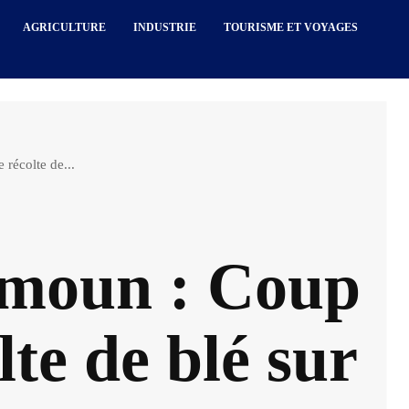
AGRICULTURE
INDUSTRIE
TOURISME ET VOYAGES
 récolte de...
mimoun : Coup
lte de blé sur