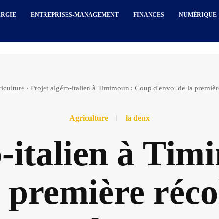
ERGIE
ENTREPRISES-MANAGEMENT
FINANCES
NUMÉRIQUE
iculture
Projet algéro-italien à Timimoun : Coup d'envoi de la première
Agriculture
la deux
o-italien à Ti
 première réco