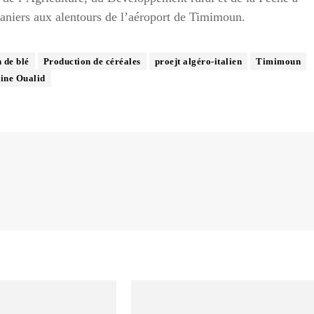
aniers aux alentours de l’aéroport de Timimoun.
 de blé
Production de céréales
proejt algéro-italien
Timimoun
ine Oualid