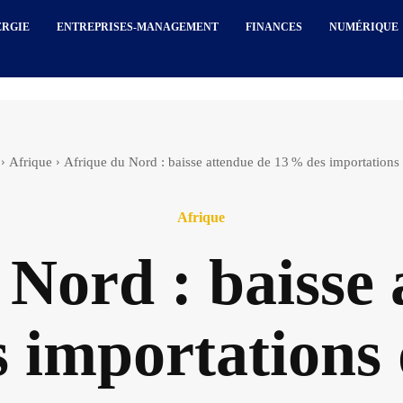
ERGIE
ENTREPRISES-MANAGEMENT
FINANCES
NUMÉRIQUE
Afrique
Afrique du Nord : baisse attendue de 13 % des importations d
Afrique
 Nord : baisse 
 importations 