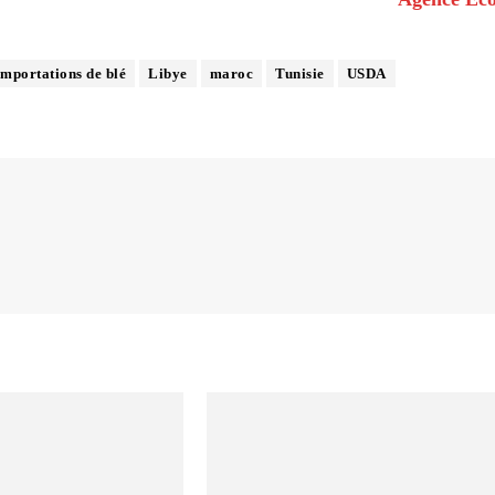
importations de blé
Libye
maroc
Tunisie
USDA