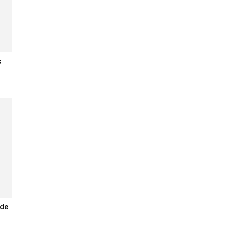
s
 de