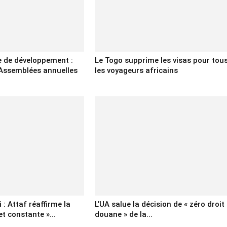
e de développement :
Le Togo supprime les visas pour tou
 Assemblées annuelles
les voyageurs africains
 : Attaf réaffirme la
L’UA salue la décision de « zéro droit
et constante »...
douane » de la...