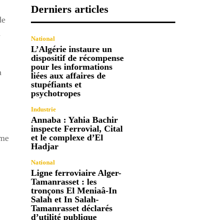
Derniers articles
de
a
National
L’Algérie instaure un
dispositif de récompense
pour les informations
a
liées aux affaires de
stupéfiants et
psychotropes
Industrie
Annaba : Yahia Bachir
inspecte Ferrovial, Cital
et le complexe d’El
ème
Hadjar
National
Ligne ferroviaire Alger-
Tamanrasset : les
tronçons El Meniaâ-In
Salah et In Salah-
Tamanrasset déclarés
d’utilité publique