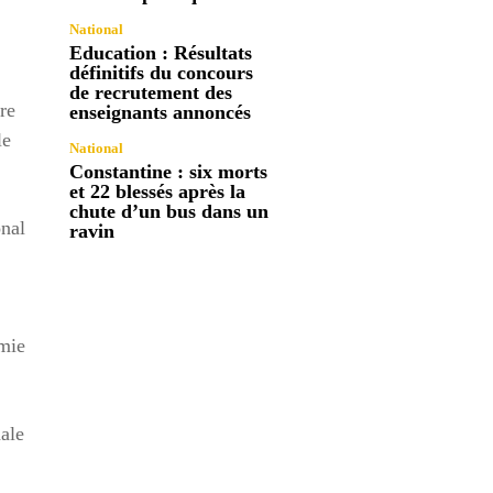
National
Education : Résultats
définitifs du concours
de recrutement des
re
enseignants annoncés
le
National
Constantine : six morts
et 22 blessés après la
chute d’un bus dans un
onal
ravin
omie
ale