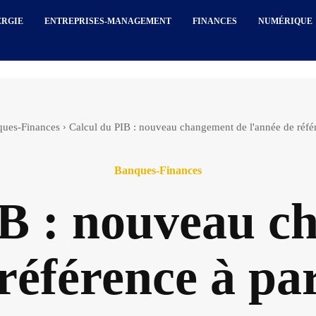
ERGIE
ENTREPRISES-MANAGEMENT
FINANCES
NUMÉRIQUE
ues-Finances
Calcul du PIB : nouveau changement de l'année de référe
Banques-Finances
IB : nouveau c
référence à pa