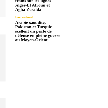
trains sur les lignes
Alger-El Afroun et
Agha-Zeralda
International
Arabie saoudite,
Pakistan et Turquie
scellent un pacte de
défense en pleine guerre
au Moyen-Orient