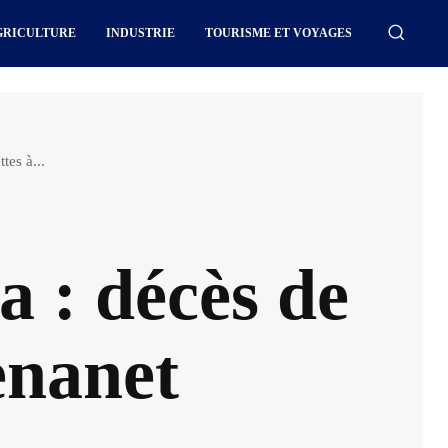
GRICULTURE
INDUSTRIE
TOURISME ET VOYAGES
tes à...
a : décès de
enanet