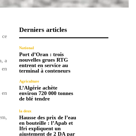
Derniers articles
e ce
National
Port d’Oran : trois
nouvelles grues RTG
a, a
entrent en service au
, en
terminal à conteneurs
Agriculture
L’Algérie achète
s en
environ 720 000 tonnes
de blé tendre
la deux
em,
Hausse des prix de l’eau
en bouteille : l’Apab et
Ifri expliquent un
ajustement de 2 DA par