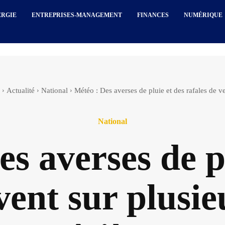
ERGIE
ENTREPRISES-MANAGEMENT
FINANCES
NUMÉRIQUE
Actualité
National
Météo : Des averses de pluie et des rafales de ven
National
s averses de p
vent sur plusi