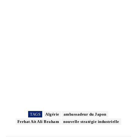
TAGS
Algérie
ambassadeur du Japon
Ferhat Ait Ali Braham
nouvelle stratégie industrielle