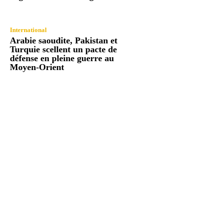
International
Arabie saoudite, Pakistan et
Turquie scellent un pacte de
défense en pleine guerre au
Moyen-Orient