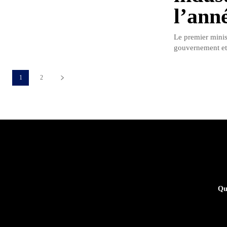
l’ann
Le premier minist
gouvernement et l
1
2
Qu