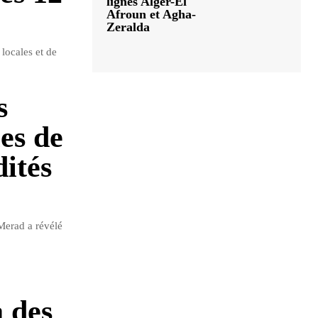
lignes Alger-El
Afroun et Agha-
Zeralda
 locales et de
s
es de
ités
Merad a révélé
à des