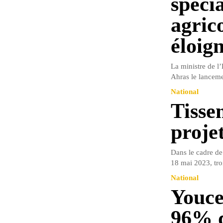
spécia
agrico
éloig
La ministre de l
Ahras le lanceme
National
Tisse
proje
Dans le cadre de 
18 mai 2023, tro
National
Youce
96% d