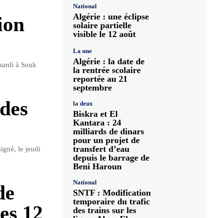
National
Algérie : une éclipse
ion
solaire partielle
visible le 12 août
La une
Algérie : la date de
mardi à Souk
la rentrée scolaire
reportée au 21
septembre
 des
la deux
Biskra et El
Kantara : 24
milliards de dinars
pour un projet de
transfert d’eau
igné, le jeudi
depuis le barrage de
Beni Haroun
National
de
SNTF : Modification
temporaire du trafic
es 12
des trains sur les