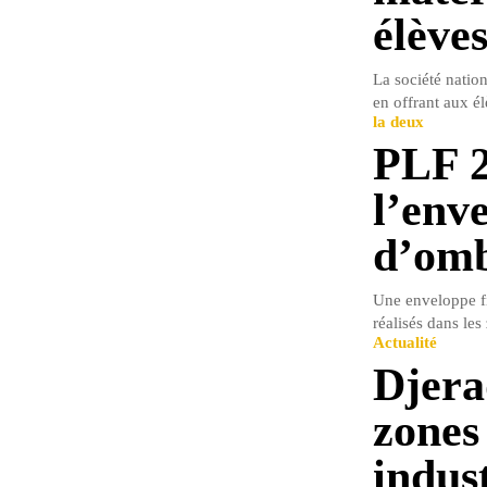
élève
La société natio
en offrant aux él
la deux
PLF 2
l’env
d’omb
Une enveloppe fi
réalisés dans les
Actualité
Djerad
zones 
indust