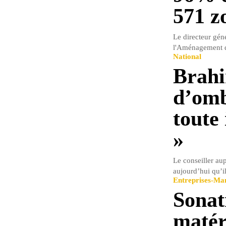
571 z
Le directeur géné
l'Aménagement du
National
Brahi
d’omb
toute
»
Le conseiller au
aujourd’hui qu’i
Entreprises-M
Sonat
matér