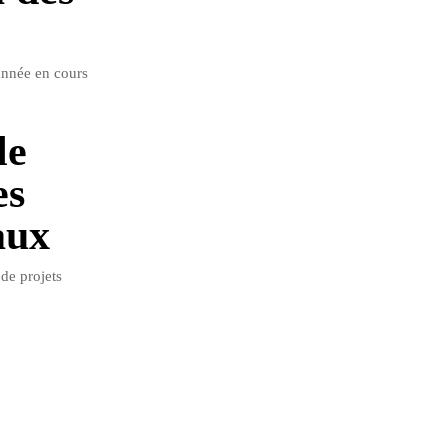
année en cours
le
es
aux
de projets