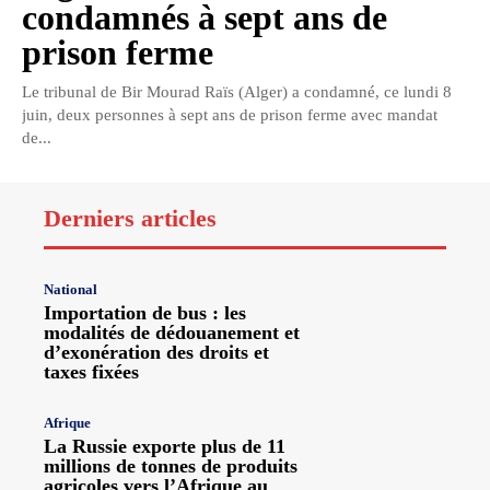
condamnés à sept ans de
prison ferme
Le tribunal de Bir Mourad Raïs (Alger) a condamné, ce lundi 8
juin, deux personnes à sept ans de prison ferme avec mandat
de...
Derniers articles
National
Importation de bus : les
modalités de dédouanement et
d’exonération des droits et
taxes fixées
Afrique
La Russie exporte plus de 11
millions de tonnes de produits
agricoles vers l’Afrique au