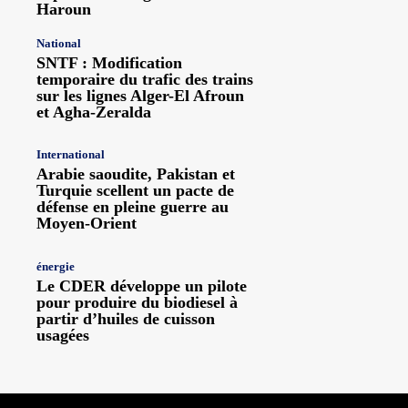
Haroun
National
SNTF : Modification
temporaire du trafic des trains
sur les lignes Alger-El Afroun
et Agha-Zeralda
International
Arabie saoudite, Pakistan et
Turquie scellent un pacte de
défense en pleine guerre au
Moyen-Orient
énergie
Le CDER développe un pilote
pour produire du biodiesel à
partir d’huiles de cuisson
usagées