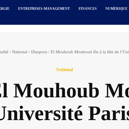
ERGIE
ENTREPRISES-MANAGEMENT
FINANCES
NUMÉRIQUE
alité
National
Diaspora : El Mouhoub Mouhoud élu à la tête de l’Unive
National
El Mouhoub Mo
’Université Pari