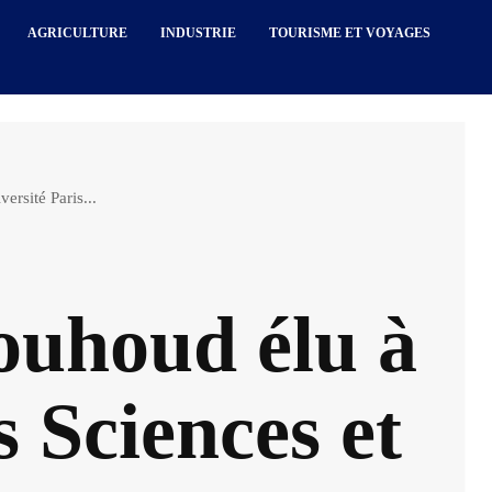
AGRICULTURE
INDUSTRIE
TOURISME ET VOYAGES
rsité Paris...
uhoud élu à
s Sciences et