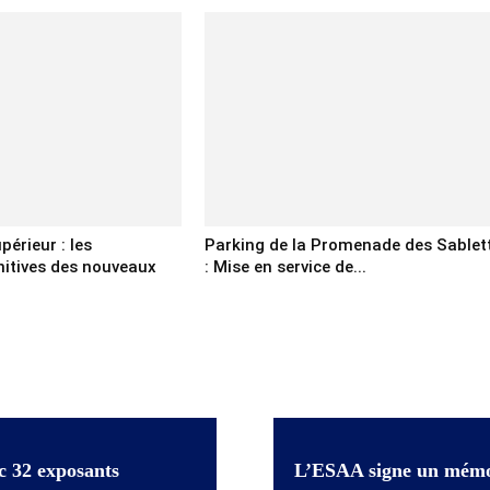
érieur : les
Parking de la Promenade des Sablet
initives des nouveaux
: Mise en service de...
.
c 32 exposants
L’ESAA signe un mémor