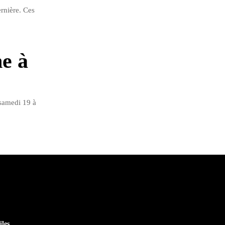
rnière. Ces
e à
 samedi 19 à
iles