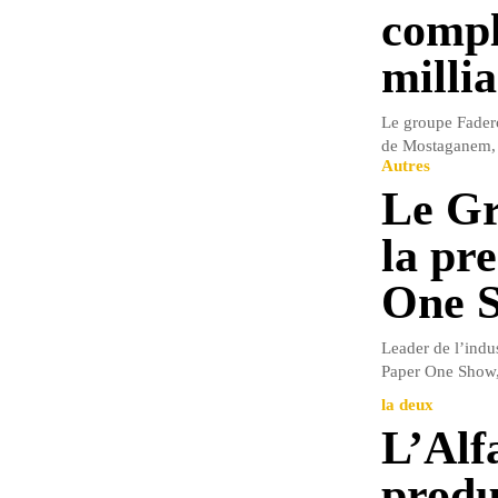
compl
milli
Le groupe Faderc
de Mostaganem, e
Autres
Le Gr
la pr
One 
Leader de l’indu
Paper One Show, l
la deux
L’Alfa
produ