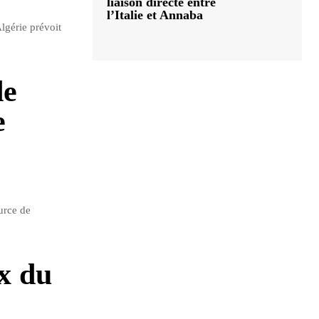
liaison directe entre
l’Italie et Annaba
lgérie prévoit
de
e
urce de
x du