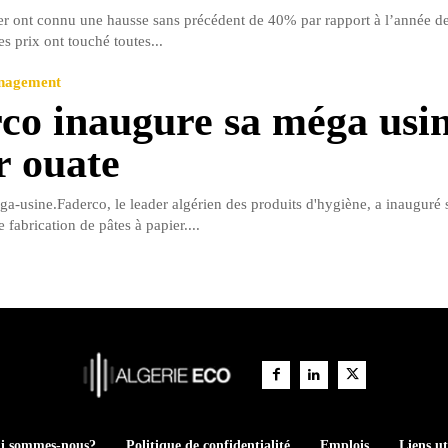
er ont connu une hausse sans précédent de 40% par rapport à l’année de
s prix ont touché toutes...
anagement
co inaugure sa méga usin
r ouate
ga-usine.Faderco, le leader algérien des produits d'hygiène, a inauguré
e fabrication de pâtes à papier....
i sommes-nous?
Politique de confidentialité
Emplois
Liens ut