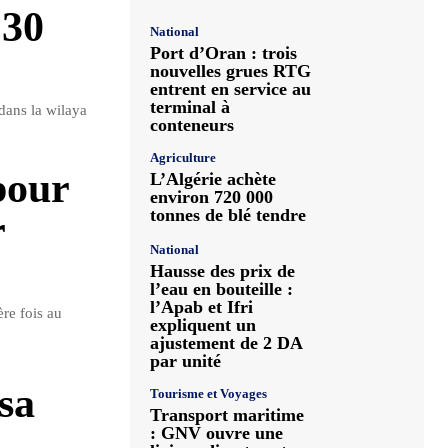
 30
National
Port d’Oran : trois
nouvelles grues RTG
entrent en service au
terminal à
dans la wilaya
conteneurs
Agriculture
pour
L’Algérie achète
environ 720 000
tonnes de blé tendre
r
National
Hausse des prix de
l’eau en bouteille :
l’Apab et Ifri
re fois au
expliquent un
ajustement de 2 DA
par unité
 sa
Tourisme et Voyages
Transport maritime
: GNV ouvre une