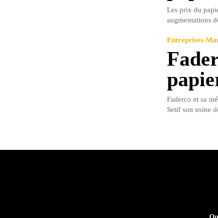
Les prix du papi
augmentations de
Entreprises-M
Fader
papie
Faderco et sa mé
Setif son usine d
Qu