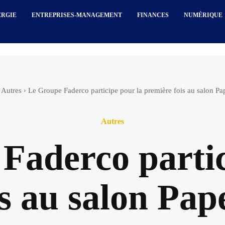
ERGIE
ENTREPRISES-MANAGEMENT
FINANCES
NUMÉRIQUE
Autres
Le Groupe Faderco participe pour la première fois au salon Pa
Autres
Faderco partic
is au salon Pa