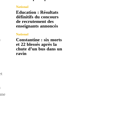
National
Education : Résultats
définitifs du concours
de recrutement des
enseignants annoncés
National
n
Constantine : six morts
et 22 blessés après la
chute d’un bus dans un
ravin
et
n
une