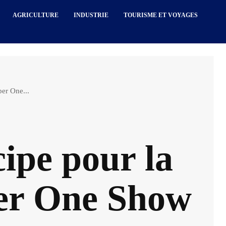
AGRICULTURE
INDUSTRIE
TOURISME ET VOYAGES
per One...
ipe pour la
per One Show