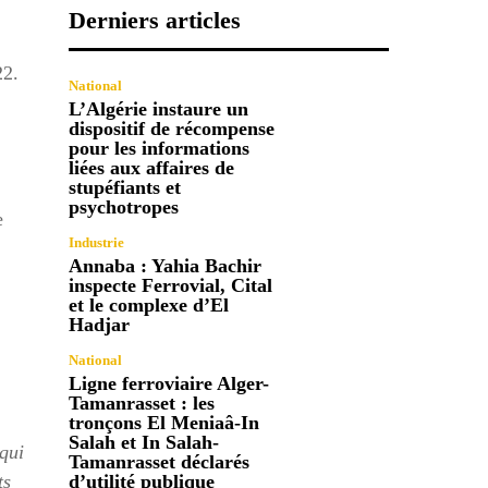
Derniers articles
022.
National
L’Algérie instaure un
dispositif de récompense
pour les informations
liées aux affaires de
stupéfiants et
psychotropes
e
Industrie
Annaba : Yahia Bachir
inspecte Ferrovial, Cital
et le complexe d’El
Hadjar
National
Ligne ferroviaire Alger-
Tamanrasset : les
tronçons El Meniaâ-In
Salah et In Salah-
qui
Tamanrasset déclarés
ts
d’utilité publique