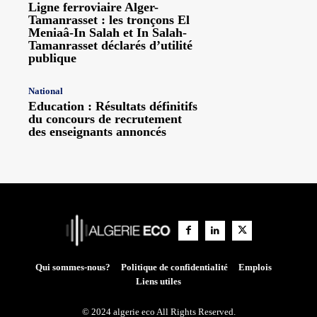
Ligne ferroviaire Alger-
Tamanrasset : les tronçons El
Meniaâ-In Salah et In Salah-
Tamanrasset déclarés d’utilité
publique
National
Education : Résultats définitifs
du concours de recrutement
des enseignants annoncés
Qui sommes-nous?
Politique de confidentialité
Emplois
Liens utiles
© 2024 algerie eco All Rights Reserved.