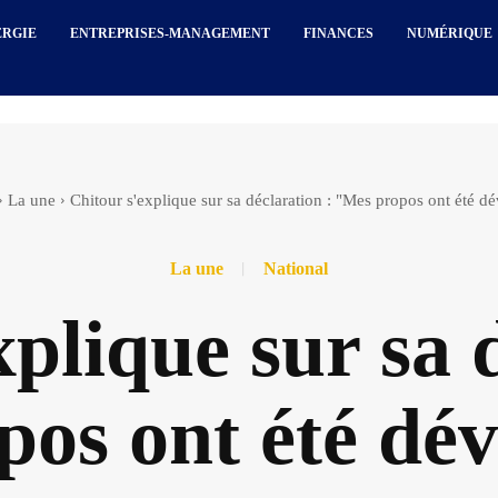
ERGIE
ENTREPRISES-MANAGEMENT
FINANCES
NUMÉRIQUE
La une
Chitour s'explique sur sa déclaration : "Mes propos ont été dév
La une
National
plique sur sa 
os ont été dév