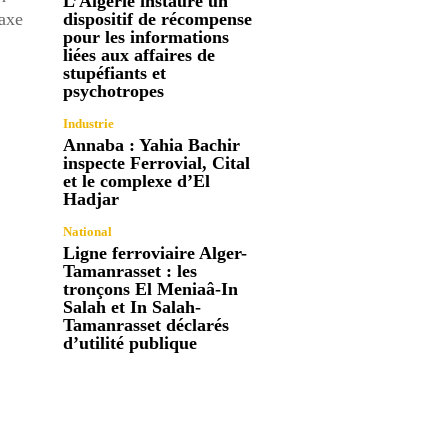
L’Algérie instaure un
’axe
dispositif de récompense
pour les informations
liées aux affaires de
stupéfiants et
psychotropes
Industrie
Annaba : Yahia Bachir
inspecte Ferrovial, Cital
et le complexe d’El
Hadjar
National
Ligne ferroviaire Alger-
Tamanrasset : les
tronçons El Meniaâ-In
Salah et In Salah-
Tamanrasset déclarés
d’utilité publique