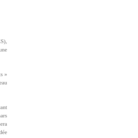
ES),
une
ts »
veau
vant
mars
era
idée