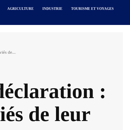
AGRICULTURE
INDUSTRIE
TOURISME ET VOYAGES
iés de...
déclaration :
iés de leur