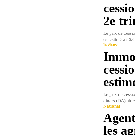
cessi
2e tr
Le prix de cessi
est estimé à 86.0
la deux
Immob
cessi
estim
Le prix de cessi
dinars (DA) alors
National
Agent
les a