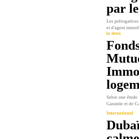
par le
Les prérogatives
et d'agent immobi
la deux
Fonds
Mutue
Immob
logem
Selon une étude s
Garantie et de C
International
Dubaï
calm