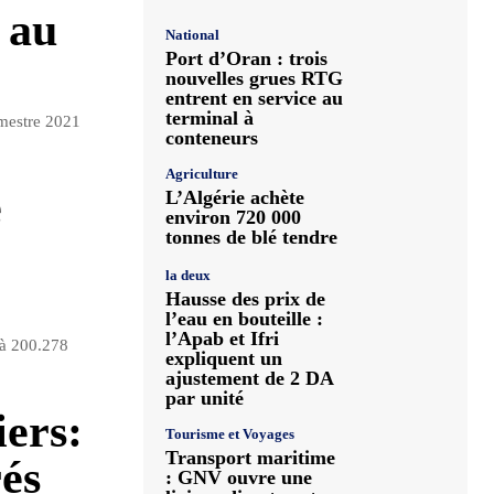
 au
National
Port d’Oran : trois
nouvelles grues RTG
entrent en service au
terminal à
imestre 2021
conteneurs
Agriculture
e
L’Algérie achète
environ 720 000
tonnes de blé tendre
la deux
Hausse des prix de
l’eau en bouteille :
l’Apab et Ifri
 à 200.278
expliquent un
ajustement de 2 DA
par unité
ers:
Tourisme et Voyages
Transport maritime
és
: GNV ouvre une