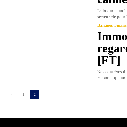
Le boom immobili
secteur clé pour 
Banques-Financ
Immob
regar
[FT]
Nos confrères du
reconnu, qui nou
1
2