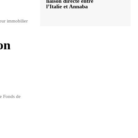
liaison directe entre
l’Italie et Annaba
teur immobilier
on
le Fonds de