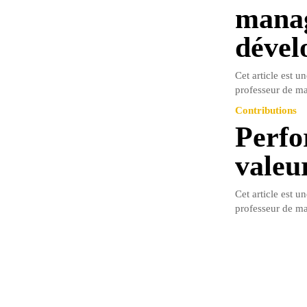
manag
déve
Cet article est u
professeur de ma
Contributions
Perfo
valeu
Cet article est u
professeur de m