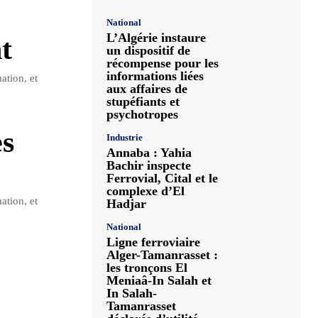
National
L’Algérie instaure
t
un dispositif de
récompense pour les
informations liées
ation, et
aux affaires de
stupéfiants et
psychotropes
es
Industrie
Annaba : Yahia
Bachir inspecte
Ferrovial, Cital et le
complexe d’El
ation, et
Hadjar
National
Ligne ferroviaire
Alger-Tamanrasset :
les tronçons El
Meniaâ-In Salah et
In Salah-
Tamanrasset