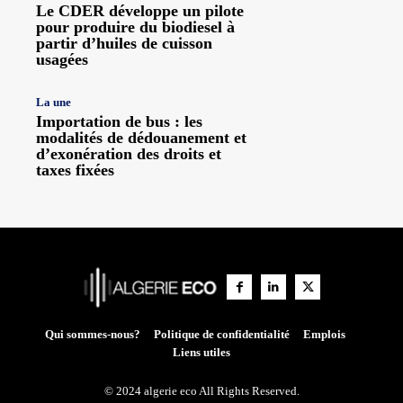
Le CDER développe un pilote
pour produire du biodiesel à
partir d’huiles de cuisson
usagées
La une
Importation de bus : les
modalités de dédouanement et
d’exonération des droits et
taxes fixées
Qui sommes-nous?
Politique de confidentialité
Emplois
Liens utiles
© 2024 algerie eco All Rights Reserved.