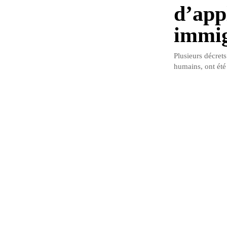
d’appl
immig
Plusieurs décrets
humains, ont été