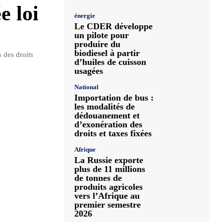
e loi
énergie
Le CDER développe
un pilote pour
produire du
biodiesel à partir
s des droits
d’huiles de cuisson
usagées
National
Importation de bus :
les modalités de
dédouanement et
d’exonération des
droits et taxes fixées
Afrique
La Russie exporte
plus de 11 millions
de tonnes de
produits agricoles
vers l’Afrique au
premier semestre
2026