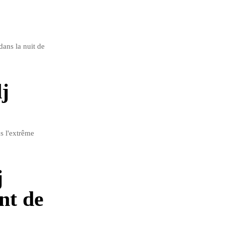
dans la nuit de
j
s l'extrême
j
nt de