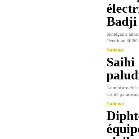
élect
Badji
Sonelgaz a annon
électrique 30/60
National
Saihi
palud
Le ministre de l
cas de paludisme
National
Dipht
équip