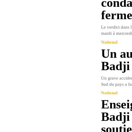
conda
ferm
Le verdict dans l
mardi à mercredi 
National
Un au
Badji
Un grave acciden
Sud du pays a fai
National
Ensei
Badji
souti