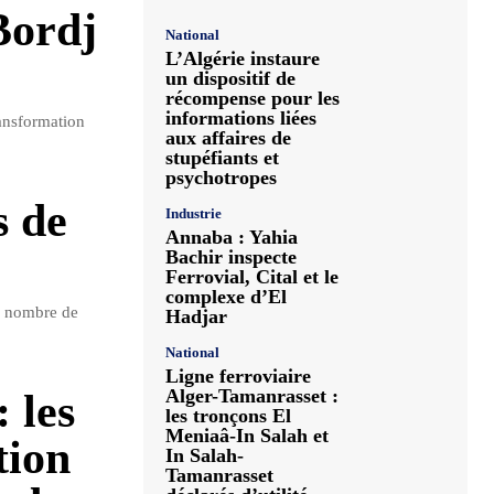
Bordj
National
L’Algérie instaure
un dispositif de
récompense pour les
informations liées
ansformation
aux affaires de
stupéfiants et
psychotropes
s de
Industrie
Annaba : Yahia
Bachir inspecte
Ferrovial, Cital et le
complexe d’El
du nombre de
Hadjar
National
Ligne ferroviaire
Alger-Tamanrasset :
 les
les tronçons El
Meniaâ-In Salah et
tion
In Salah-
Tamanrasset