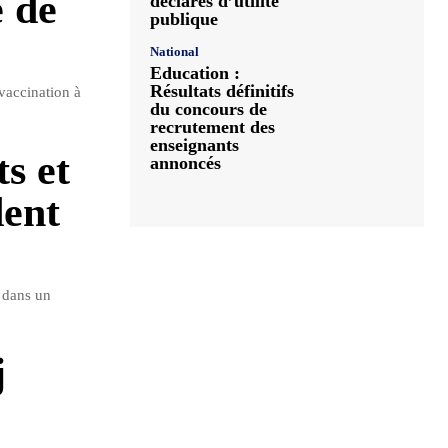
e de
déclarés d’utilité
publique
National
Education :
Résultats définitifs
vaccination à
du concours de
recrutement des
enseignants
s et
annoncés
dent
, dans un
j