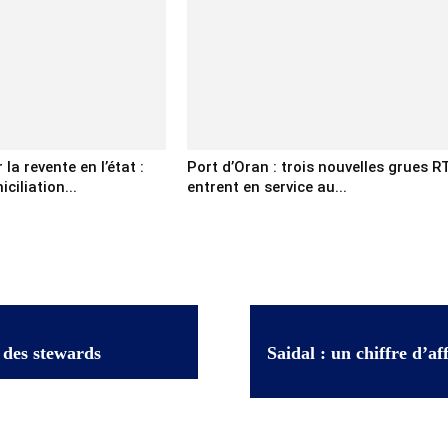
la revente en l’état :
Port d’Oran : trois nouvelles grues R
ciliation...
entrent en service au...
t des stewards
Saidal : un chiffre d’a