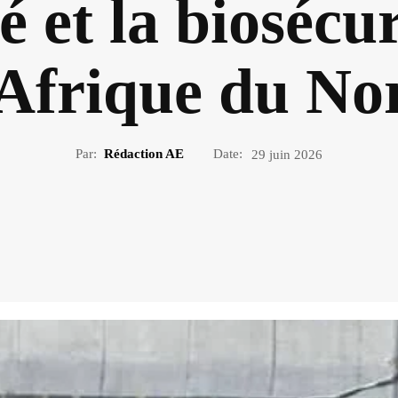
é et la biosécu
’Afrique du No
Par:
Rédaction AE
Date:
29 juin 2026