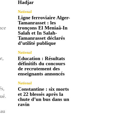
Hadjar
National
Ligne ferroviaire Alger-
Tamanrasset : les
nce
tronçons El Meniaâ-In
Salah et In Salah-
Tamanrasset déclarés
d’utilité publique
National
e,
Education : Résultats
définitifs du concours
de recrutement des
enseignants annoncés
National
és,
Constantine : six morts
et 22 blessés après la
ué.
chute d’un bus dans un
ravin
 au