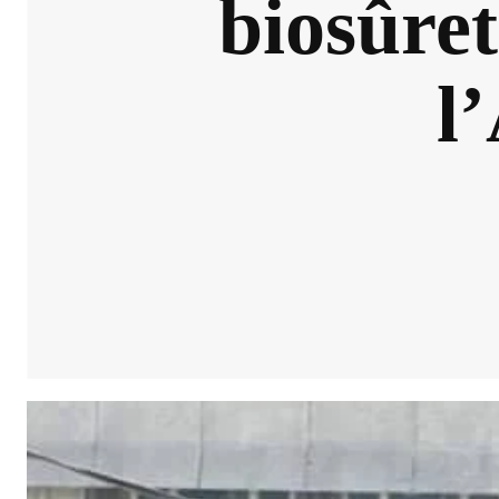
biosûret
l