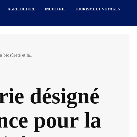
AGRICULTURE
INDUSTRIE
TOURISME ET VOYAGES
 biosûreté et la...
rie désigné
nce pour la