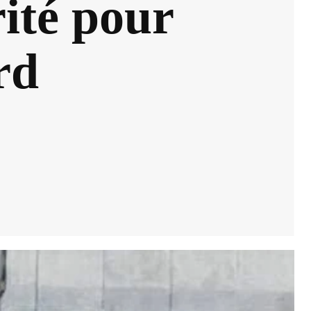
rité pour
rd