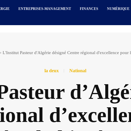
ERGIE
ENTREPRISES-MANAGEMENT
FINANCES
NUMÉRIQUE
L'Institut Pasteur d'Algérie désigné Centre régional d'excellence pour la
la deux
National
 Pasteur d’Algé
ional d’excelle