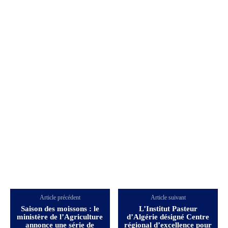
Article précédent
Article suivant
Saison des moissons : le
L’Institut Pasteur
ministère de l’Agriculture
d’Algérie désigné Centre
annonce une série de
régional d’excellence pour