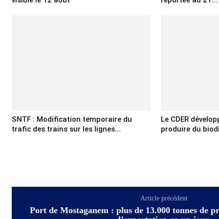
visible le 12 août
reportée au 21...
SNTF : Modification temporaire du
Le CDER développ
trafic des trains sur les lignes...
produire du biodie
Article précédent
Port de Mostaganem : plus de 13.000 tonnes de p