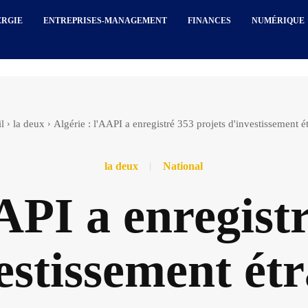
ERGIE
ENTREPRISES-MANAGEMENT
FINANCES
NUMÉRIQUE
l
la deux
Algérie : l'AAPI a enregistré 353 projets d'investissement é
la deux
National
API a enregist
estissement ét