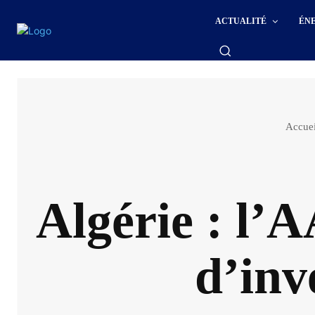
ACTUALITÉ
ÉN
Accuei
Algérie : l’A
d’inv