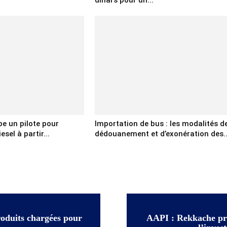
dinars pour un...
e un pilote pour
Importation de bus : les modalités d
sel à partir...
dédouanement et d’exonération des..
roduits chargées pour
AAPI : Rekkache prés