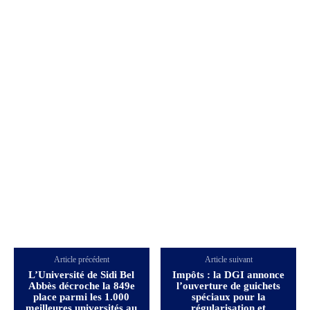
Article précédent
Article suivant
L’Université de Sidi Bel
Impôts : la DGI annonce
Abbès décroche la 849e
l’ouverture de guichets
place parmi les 1.000
spéciaux pour la
meilleures universités au
régularisation et