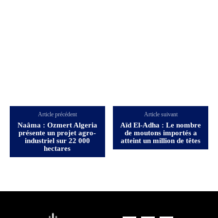
Article précédent
Article suivant
Naâma : Ozmert Algeria
Aïd El-Adha : Le nombre
présente un projet agro-
de moutons importés a
industriel sur 22 000
atteint un million de têtes
hectares