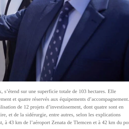
, s’étend sur une superficie totale de 103 hectares. Elle
issement et quatre réservés aux équipements d’accompagnement
alisation de 12 projets d’investissement, dont quatre sont en
re, et de la sidérurgie, entre autres, selon les explications
st, à 43 km de l’aéroport Zenata de Tlemcen et à 42 km du po