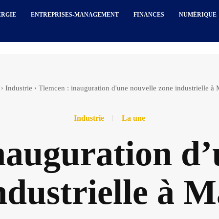
ERGIE
ENTREPRISES-MANAGEMENT
FINANCES
NUMÉRIQUE
Industrie
Tlemcen : inauguration d'une nouvelle zone industrielle à
Industrie
La une
nauguration d’
ndustrielle à 