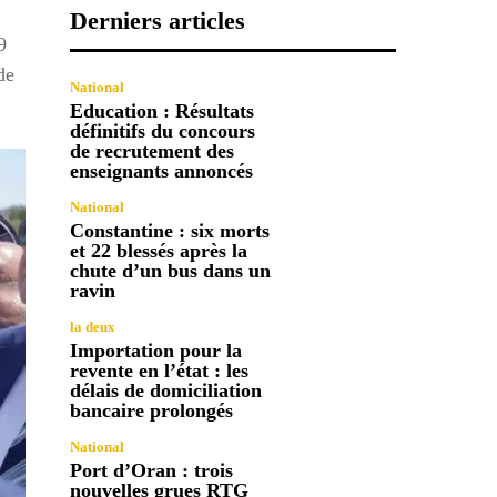
Derniers articles
9
de
National
Education : Résultats
définitifs du concours
de recrutement des
enseignants annoncés
National
Constantine : six morts
et 22 blessés après la
chute d’un bus dans un
ravin
la deux
Importation pour la
revente en l’état : les
délais de domiciliation
bancaire prolongés
National
Port d’Oran : trois
nouvelles grues RTG