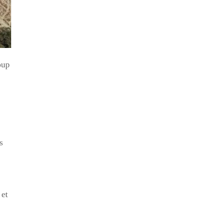
oup
s
 et