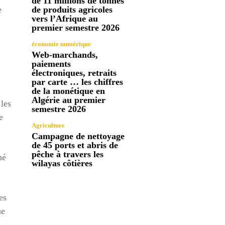
de 11 millions de tonnes
e
de produits agricoles
vers l’Afrique au
premier semestre 2026
économie numérique
Web-marchands,
paiements
électroniques, retraits
par carte … les chiffres
de la monétique en
Algérie au premier
 les
semestre 2026
e
Agriculture
Campagne de nettoyage
de 45 ports et abris de
pêche à travers les
hé
wilayas côtières
es
ue