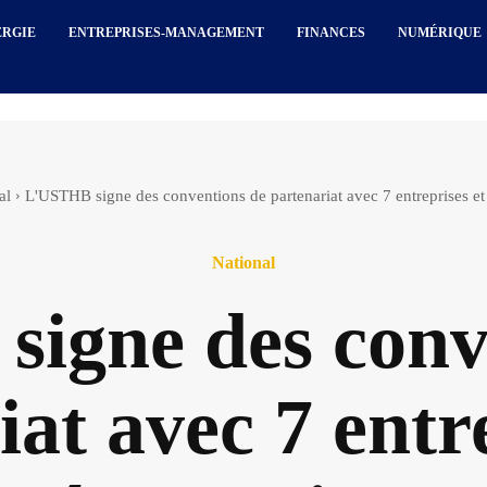
ERGIE
ENTREPRISES-MANAGEMENT
FINANCES
NUMÉRIQUE
al
L'USTHB signe des conventions de partenariat avec 7 entreprises e
National
igne des conv
at avec 7 entr