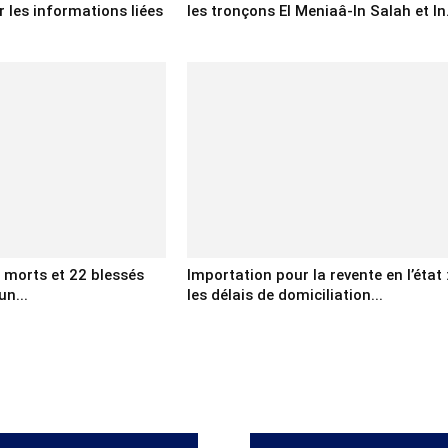
 les informations liées
les tronçons El Meniaâ-In Salah et In.
x morts et 22 blessés
Importation pour la revente en l’état 
un...
les délais de domiciliation...