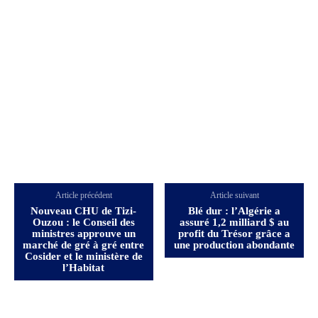
Article précédent
Article suivant
Nouveau CHU de Tizi-
Blé dur : l’Algérie a
Ouzou : le Conseil des
assuré 1,2 milliard $ au
ministres approuve un
profit du Trésor grâce a
marché de gré à gré entre
une production abondante
Cosider et le ministère de
l’Habitat