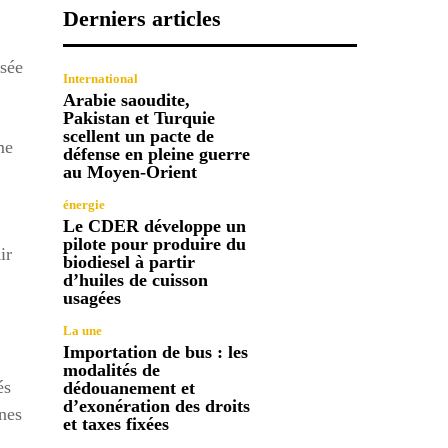
Derniers articles
ssée
International
Arabie saoudite,
Pakistan et Turquie
scellent un pacte de
me
défense en pleine guerre
au Moyen-Orient
énergie
Le CDER développe un
pilote pour produire du
ir
biodiesel à partir
d’huiles de cuisson
usagées
La une
Importation de bus : les
modalités de
és
dédouanement et
d’exonération des droits
nes
et taxes fixées