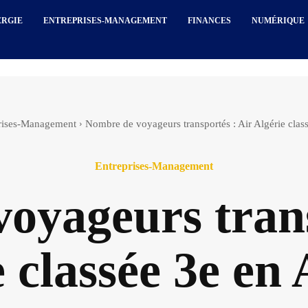
ERGIE
ENTREPRISES-MANAGEMENT
FINANCES
NUMÉRIQUE
rises-Management
Nombre de voyageurs transportés : Air Algérie clas
Entreprises-Management
oyageurs trans
 classée 3e en