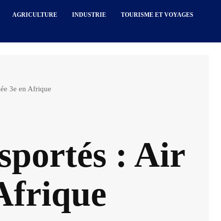
AGRICULTURE
INDUSTRIE
TOURISME ET VOYAGES
sée 3e en Afrique
portés : Air
 Afrique