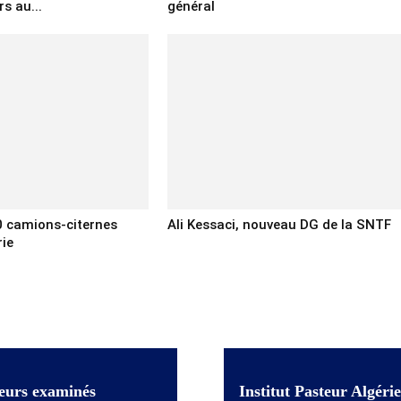
rs au...
général
0 camions-citernes
Ali Kessaci, nouveau DG de la SNTF
rie
eurs examinés
Institut Pasteur Algérie