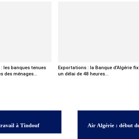
 : les banques tenues
Exportations : la Banque d’Algérie fix
cès des ménages...
un délai de 48 heures...
travail à Tindouf
Air Algérie : début d