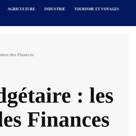
AGRICULTURE
INDUSTRIE
TOURISME ET VOYAGES
istres des Finances
gétaire : les
des Finances