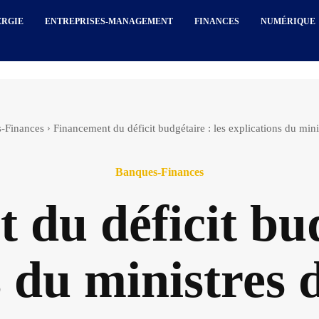
ERGIE
ENTREPRISES-MANAGEMENT
FINANCES
NUMÉRIQUE
-Finances
Financement du déficit budgétaire : les explications du min
Banques-Finances
du déficit bud
s du ministres 