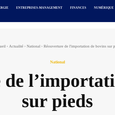
ERGIE
ENTREPRISES-MANAGEMENT
FINANCES
NUMÉRIQUE
ueil
Actualité
National
Réouverture de l'importation de bovins sur 
National
de l’importati
sur pieds