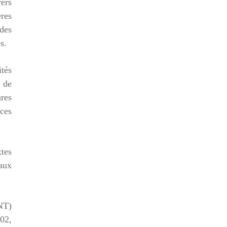
vers
ères
 des
s.
ités
s de
ures
nces
xtes
 aux
CNT)
002,