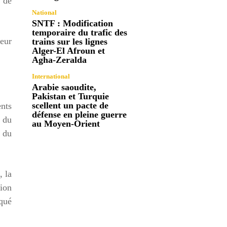
s de
National
SNTF : Modification
temporaire du trafic des
eur
trains sur les lignes
Alger-El Afroun et
Agha-Zeralda
International
Arabie saoudite,
Pakistan et Turquie
scellent un pacte de
ents
défense en pleine guerre
l du
au Moyen-Orient
 du
, la
ion
iqué