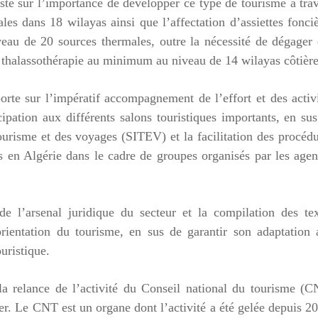
sté sur l’importance de développer ce type de tourisme à tra
les dans 18 wilayas ainsi que l’affectation d’assiettes fonci
iveau de 20 sources thermales, outre la nécessité de dégager
de thalassothérapie au minimum au niveau de 14 wilayas côtière
porte sur l’impératif accompagnement de l’effort et des activ
cipation aux différents salons touristiques importants, en su
ourisme et des voyages (SITEV) et la facilitation des procéd
rs en Algérie dans le cadre de groupes organisés par les age
 de l’arsenal juridique du secteur et la compilation des te
orientation du tourisme, en sus de garantir son adaptation
uristique.
la relance de l’activité du Conseil national du tourisme (
r. Le CNT est un organe dont l’activité a été gelée depuis 2