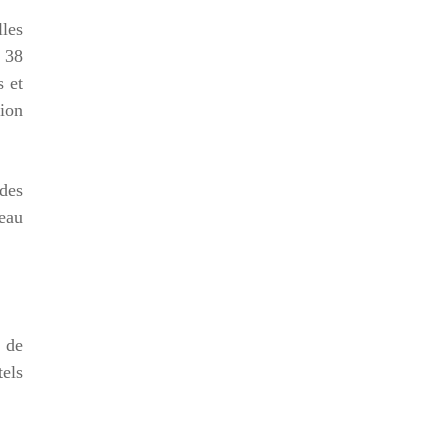
les
e 38
s et
ion
udes
veau
 de
tels