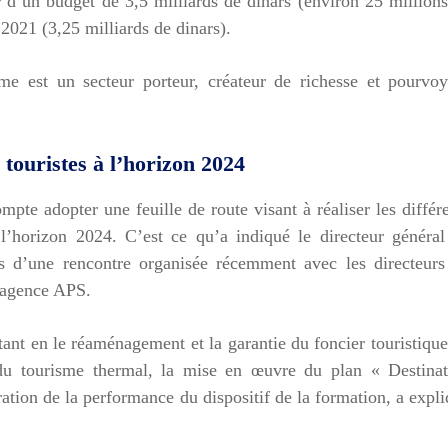
er d’un budget de 3,5 milliards de dinars (environ 25 million
 2021 (3,25 milliards de dinars).
me est un secteur porteur, créateur de richesse et pourvoy
 touristes à l’horizon 2024
mpte adopter une feuille de route visant à réaliser les différ
à l’horizon 2024. C’est ce qu’a indiqué le directeur généra
rs d’une rencontre organisée récemment avec les directeurs
l’agence APS.
stant en le réaménagement et la garantie du foncier touristique
u tourisme thermal, la mise en œuvre du plan « Destinat
oration de la performance du dispositif de la formation, a expl