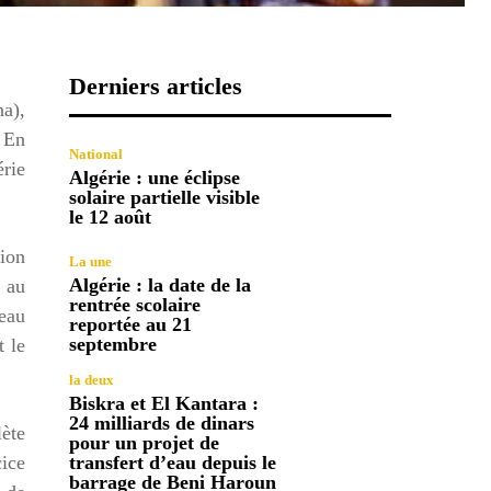
Derniers articles
na),
. En
National
érie
Algérie : une éclipse
solaire partielle visible
le 12 août
tion
La une
Algérie : la date de la
s au
rentrée scolaire
eau
reportée au 21
septembre
t le
la deux
Biskra et El Kantara :
24 milliards de dinars
ète
pour un projet de
cice
transfert d’eau depuis le
barrage de Beni Haroun