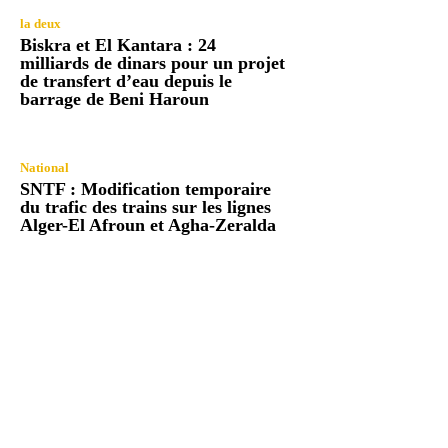
la deux
Biskra et El Kantara : 24
milliards de dinars pour un projet
de transfert d’eau depuis le
barrage de Beni Haroun
National
SNTF : Modification temporaire
du trafic des trains sur les lignes
Alger-El Afroun et Agha-Zeralda