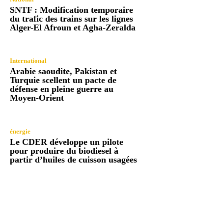
SNTF : Modification temporaire
du trafic des trains sur les lignes
Alger-El Afroun et Agha-Zeralda
International
Arabie saoudite, Pakistan et
Turquie scellent un pacte de
défense en pleine guerre au
Moyen-Orient
énergie
Le CDER développe un pilote
pour produire du biodiesel à
partir d’huiles de cuisson usagées