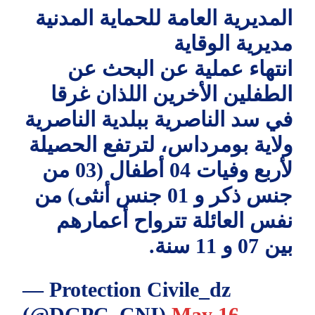
المديرية العامة للحماية المدنية
مديرية الوقاية
انتهاء عملية عن البحث عن
الطفلين الأخرين اللذان غرقا
في سد الناصرية ببلدية الناصرية
ولاية بومرداس، لترتفع الحصيلة
لأربع وفيات 04 أطفال (03 من
جنس ذكر و 01 جنس أنثى) من
نفس العائلة تترواح أعمارهم
بين 07 و 11 سنة.
— Protection Civile_dz
(@DGPC_CNI)
May 16,