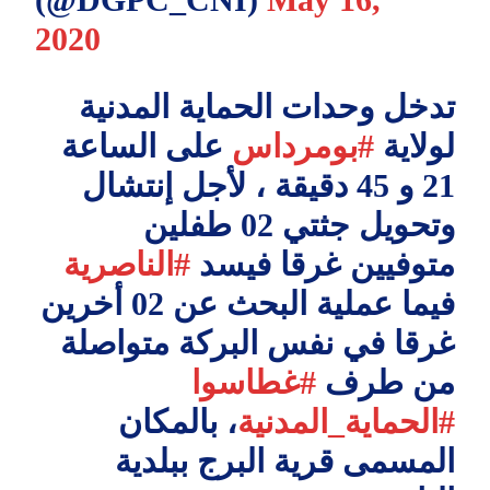
2020
تدخل وحدات الحماية المدنية
لولاية
#بومرداس
على الساعة
21 و 45 دقيقة ، لأجل إنتشال
وتحويل جثتي 02 طفلين
متوفيين غرقا فيسد
#الناصرية
فيما عملية البحث عن 02 أخرين
غرقا في نفس البركة متواصلة
من طرف
#غطاسوا
#الحماية_المدنية
، بالمكان
المسمى قرية البرج ببلدية