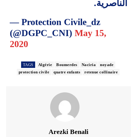
الناصرية.
— Protection Civile_dz
(@DGPC_CNI)
May 15,
2020
TAGS
Algérie
Boumerdes
Naciria
noyade
protection civile
quatre enfants
retenue collinaire
Arezki Benali