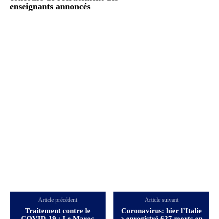
enseignants annoncés
Article précédent
Article suivant
Traitement contre le
Coronavirus: hier l’Italie
COVID-19 : Le Maroc
a enregistré 627 morts en