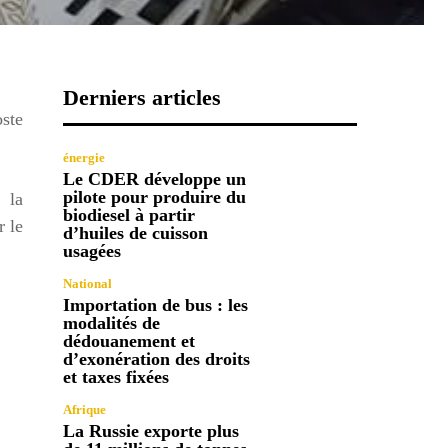
Derniers articles
ste
énergie
Le CDER développe un
pilote pour produire du
 la
biodiesel à partir
r le
d’huiles de cuisson
usagées
National
Importation de bus : les
modalités de
dédouanement et
d’exonération des droits
et taxes fixées
Afrique
La Russie exporte plus