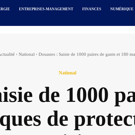
ERGIE
ENTREPRISES-MANAGEMENT
FINANCES
NUMÉRIQUE
ctualité
National
Douanes : Saisie de 1000 paires de gants et 180 ma
National
isie de 1000 pa
ques de protec