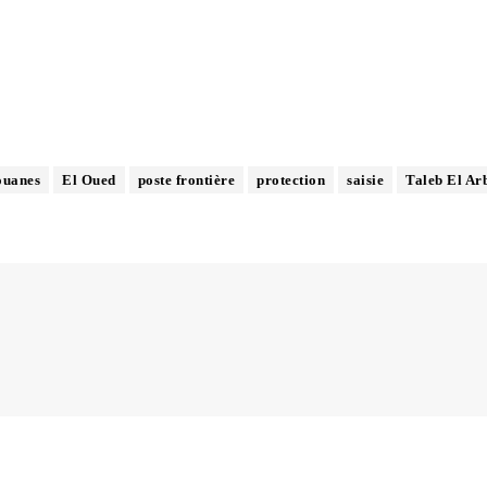
ouanes
El Oued
poste frontière
protection
saisie
Taleb El Ar