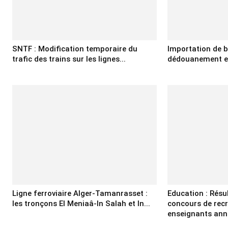
SNTF : Modification temporaire du
Importation de b
trafic des trains sur les lignes...
dédouanement et 
Ligne ferroviaire Alger-Tamanrasset :
Education : Résul
les tronçons El Meniaâ-In Salah et In...
concours de rec
enseignants an