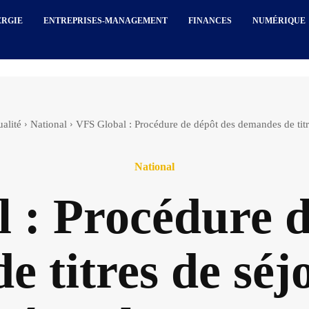
ERGIE
ENTREPRISES-MANAGEMENT
FINANCES
NUMÉRIQUE
alité
National
VFS Global : Procédure de dépôt des demandes de titre
National
 : Procédure d
 titres de séj