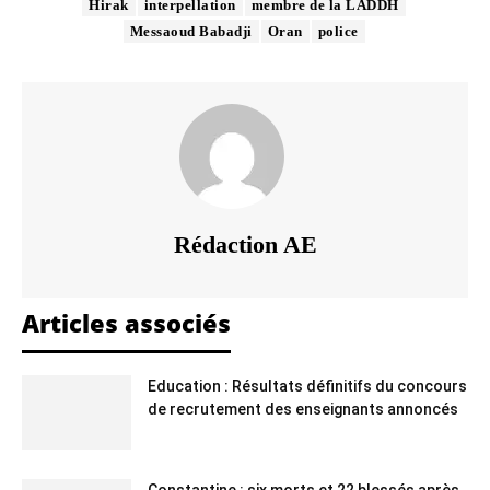
Hirak
interpellation
membre de la LADDH
Messaoud Babadji
Oran
police
Rédaction AE
Articles associés
Education : Résultats définitifs du concours
de recrutement des enseignants annoncés
Constantine : six morts et 22 blessés après