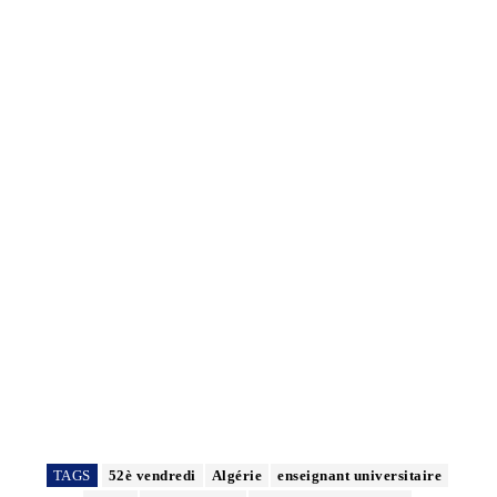
TAGS
52è vendredi
Algérie
enseignant universitaire