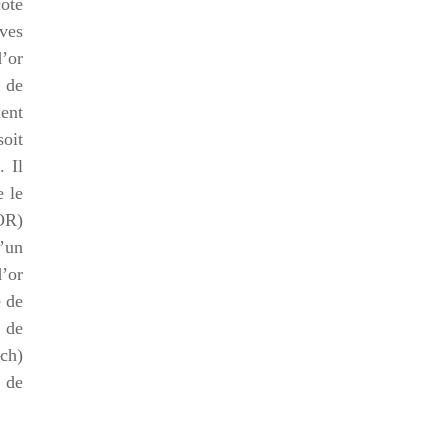
coté
rves
’or
k de
ment
soit
. Il
e le
NOR)
d’un
’or
e de
e de
ach)
s de