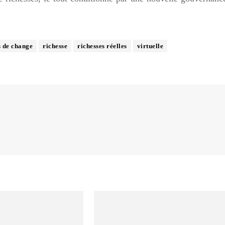
s de change
richesse
richesses réelles
virtuelle