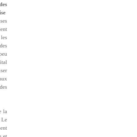
des
rise
ises
ient
 les
 des
 peu
ital
ser
 aux
 des
e la
. Le
ment
e et