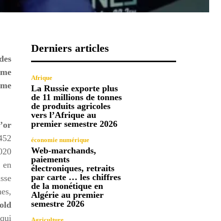
Derniers articles
des
ème
Afrique
même
La Russie exporte plus
de 11 millions de tonnes
de produits agricoles
vers l’Afrique au
premier semestre 2026
’or
.452
économie numérique
Web-marchands,
2020
paiements
s en
électroniques, retraits
par carte … les chiffres
asse
de la monétique en
nes,
Algérie au premier
semestre 2026
old
qui
Agriculture