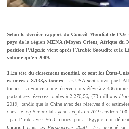
Selon le dernier rapport du Conseil Mondial de l’Or
pays de la région MENA (Moyen Orient, Afrique du Nor
position l’Algérie vient après l’Arabie Saoudite et le 
volume qu’en 2009.
1.En tête du classement mondial, ce sont les États-Uni
estimées à 8.133,5 tonnes
. Les USA sont suivis par l’All
tonnes. La France a une réserve qui s’élève à 2.436 tonne
portant ses réserves totales à 2.270,56, (73 millions d’
2019, tandis que la Chine avec des réserves d’or estimées
dans le top 6 mondial ayant acquis en 2019 environ 100 t
par l’Irak avec 96,3 tonnes puis l’Egypte qui détien
Council
dans ses
Perspectives 2020
s’est penché su