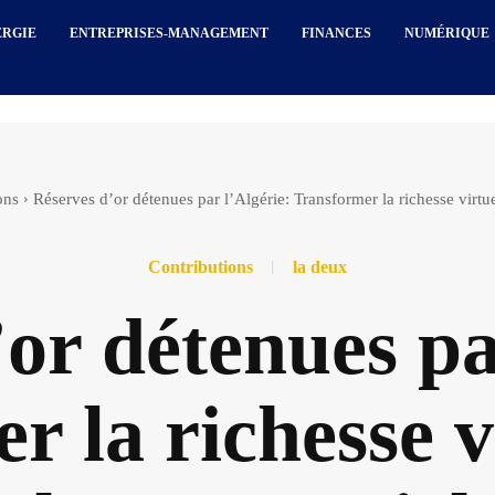
ERGIE
ENTREPRISES-MANAGEMENT
FINANCES
NUMÉRIQUE
ons
Réserves d’or détenues par l’Algérie: Transformer la richesse virtue
Contributions
la deux
or détenues pa
 la richesse v