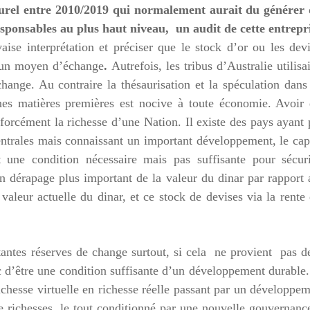
turel entre 2010/2019 qui normalement aurait du générer 
responsables au plus haut niveau, un audit de cette entrep
aise interprétation et préciser que le stock d’or ou les dev
t un moyen d’échange
.
Autrefois, les tribus d’Australie utilisa
ange. Au contraire la thésaurisation et la spéculation dans
ines matières premières est nocive à toute économie. Avoir
 forcément la richesse d’une Nation. Il existe des pays ayant
ntrales mais connaissant un important développement, le cap
t une condition nécessaire mais pas suffisante pour sécuri
 un dérapage plus important de la valeur du dinar par rapport
valeur actuelle du dinar, et ce stock de devises via la rente
antes réserves de change surtout, si cela ne provient pas d
nc d’être une condition suffisante d’un développement durable
ichesse virtuelle en richesse réelle passant par un développe
de richesses, le tout conditionné par une nouvelle gouvernanc