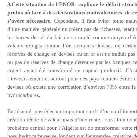
3.Cette situation de l’ENOR explique le déficit struc
profits où face à des déclarations contradictoires de 
s’avère nécessaire.
Cependant, il faut éviter toute mauv
d’une manière générale ne créent pas de richesses, étan
les barres de sel du fait de sa rareté comme moyen d’éch
valeurs refuges comme l’or, certaines devises ou certa
réserves de change en devises ou en or est ne traduit pas
ou pas de réserves de change détenues par les banques ce
argent ayant été transformé en capital productif. C’es
l’investissement et surtout pour des pays rentiers éviter
devises où existe une corrélation d’environ 70% entre la 
hydrocarbures.
En résumé, posséder un important stock d’or ou d’import
création réelle de valeur mais d’une rente, c’est loin do
problème central pour l’Algérie est de transformer cette r
hors hydrocarbures se fondant sur l’entreprise créatrice 