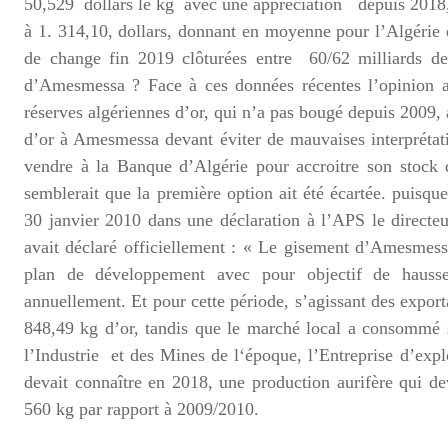
50,529 dollars le kg avec une appréciation depuis 2018, p
à 1. 314,10, dollars, donnant en moyenne pour l’Algérie
de change fin 2019 clôturées entre 60/62 milliards de
d’Amesmessa ? Face à ces données récentes l’opinion alg
réserves algériennes d’or, qui n’a pas bougé depuis 2009, 
d’or à Amesmessa devant éviter de mauvaises interprétatio
vendre à la Banque d’Algérie pour accroitre son stock d’
semblerait que la première option ait été écartée. puisqu
30 janvier 2010 dans une déclaration à l’APS le directe
avait déclaré officiellement : « Le gisement d’Amesmess
plan de développement avec pour objectif de hausser
annuellement. Et pour cette période, s’agissant des exporta
848,49 kg d’or, tandis que le marché local a consommé 
l’Industrie et des Mines de l‘époque, l’Entreprise d’exp
devait connaître en 2018, une production aurifère qui de
560 kg par rapport à 2009/2010.