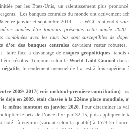
nitiée par les États-Unis, un ralentissement plus prononcé
mergents.
Les banques centrales du monde ont activement ac
 12% entre janvier et septembre 2019. Le WGC s’attend
à voir
rnières années
être toujours présentes cette a
nnée 2020.
ues combinées avec les taux bas sont susceptibles de doper
s d’or des banques centrales
devraient rester robustes,
nt faire face à davantage de
risques géopolitiques
, tandis
 d’être résolus. Toujours selon le
World Gold Council
dans 
t négatifs
, le rendement mensuel de l’or est 2 fois supérieur 
 entre 2009/ 2017( voir mebtoul-première contribution) su
e déjà en 2009, était classée à la 22ème place mondiale, a
c le même montant en janvier 2020
. Pour déterminer la va
ultiplier le prix de l’once d’or par 32,15, puis appliquer le 
st coté à environ (variant selon la qualité) à 1574,56 l’onc