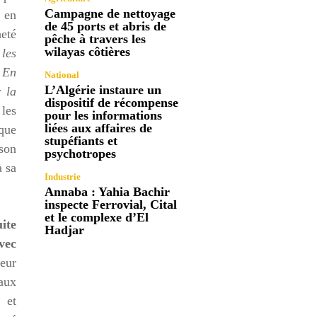
Campagne de nettoyage
 en
de 45 ports et abris de
heté
pêche à travers les
wilayas côtières
 les
 En
National
L’Algérie instaure un
 la
dispositif de récompense
 les
pour les informations
liées aux affaires de
 que
stupéfiants et
son
psychotropes
à sa
Industrie
Annaba : Yahia Bachir
inspecte Ferrovial, Cital
et le complexe d’El
ite
Hadjar
vec
leur
taux
e et