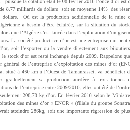
uisque la cotation était le 08 février 2018 l’once d’or est 
 de 8,77 milliards de dollars soit en moyenne 14% des rése
 dollars. Où est la production additionnelle de la mine d
érienne a besoin d’être éclairée, sur la situation du stoc
alors que l’Algérie s’est lancée dans l’exploitation d’un gise
ns. La société productrice d’or est une entreprise qui peut 
or, soit l’exporter ou la vendre directement aux bijoutiers
e le stock d’or est resté inchangé depuis 2009. Rappelons qu
ur général de l’entreprise d’exploitation des mines d’or (E
a, situé à 460 km à l’Ouest de Tamanrasset, va bénéficier 
 graduellement sa production aurifère à trois tonnes d
tions de l’entreprise entre 2009/2010, elles ont été de l’ordr
seulement 208,78 kg d’or. En février 2018 selon le Ministr
loitation des mines d’or « ENOR » (filiale du groupe Sonatr
vrait atteindre 286kg, soit une importante régression de plu