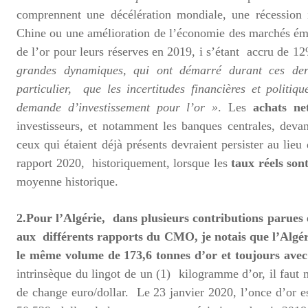
comprennent une décélération mondiale, une récession i
Chine ou une amélioration de l’économie des marchés é
de l’or pour leurs réserves en 2019, i s’étant accru de
grandes dynamiques, qui ont démarré du
rant ces de
particulier,
que les incertitudes financières et politiq
demande d’investissement pour l’or
»
. Les
achats net
investisseurs, et notamment les banques centrales, deva
ceux qui étaient déjà présents devraient persister au lieu
rapport 2020, historiquement, lorsque les
taux réels son
moyenne historique.
2.Pour l’Algérie, dans plusieurs contributions parues
aux différents rapports du CMO, je notais que l’Algéri
le même volume de 173,6 tonnes d’or et toujours ave
intrinsèque du lingot de un (1) kilogramme d’or, il faut m
de change euro/dollar. Le 23 janvier 2020, l’once d’or e