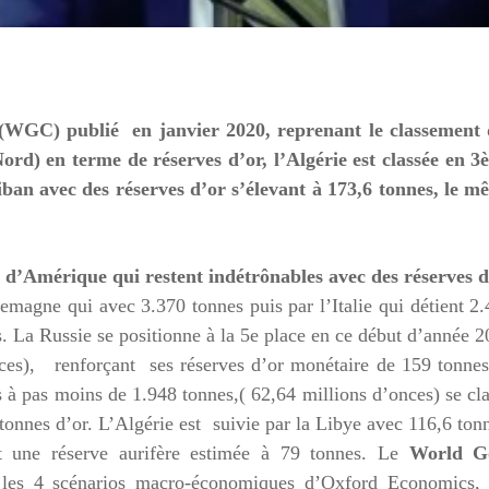
 (WGC) publié en janvier 2020, reprenant le classement 
d) en terme de réserves d’or, l’Algérie est classée en 3
Liban avec des réserves d’or s’élevant à 173,6 tonnes, le 
s d’Amérique qui restent indétrônables avec des réserves d
emagne qui avec 3.370 tonnes puis par l’Italie qui détient 2
s. La Russie se positionne à la 5e place en ce début d’année 
onces), renforçant ses réserves d’or monétaire de 159 tonne
 à pas moins de 1.948 tonnes,( 62,64 millions d’onces) se cl
onnes d’or. L’Algérie est suivie par la Libye avec 116,6 ton
t une réserve aurifère estimée à 79 tonnes. Le
World G
r les 4 scénarios macro-économiques d’Oxford Economics, 