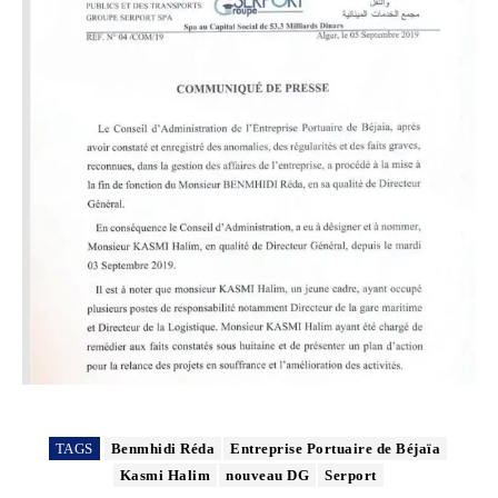
TAGS
Benmhidi Réda
Entreprise Portuaire de Béjaïa
Kasmi Halim
nouveau DG
Serport