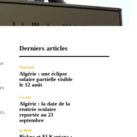
Derniers articles
ar
National
Algérie : une éclipse
solaire partielle visible
le 12 août
es
La une
Algérie : la date de la
rentrée scolaire
ux,
reportée au 21
septembre
la deux
Biskra et El Kantara :