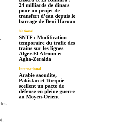
24 milliards de dinars
a
pour un projet de
transfert d’eau depuis le
barrage de Beni Haroun
National
SNTF : Modification
e
temporaire du trafic des
trains sur les lignes
Alger-El Afroun et
Agha-Zeralda
International
Arabie saoudite,
Pakistan et Turquie
scellent un pacte de
défense en pleine guerre
au Moyen-Orient
 des
i.