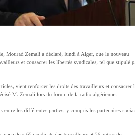
ale, Mourad Zemali a déclaré, lundi à Alger, que le nouveau
availleurs et consacrer les libertés syndicales, tel que stipulé p
cles, vient renforcer les droits des travailleurs et consacrer l
précisé M. Zemali lors du forum de la radio algérienne.
 entre les différentes parties, y compris les partenaires socia
istence de « 65 syndicats des travailleurs et 36 autres des